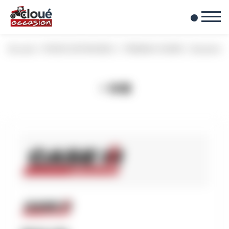
0
Mes favoris
Accueil
PIECES DETACHEES
TRAVAUX USURE
Boulonner