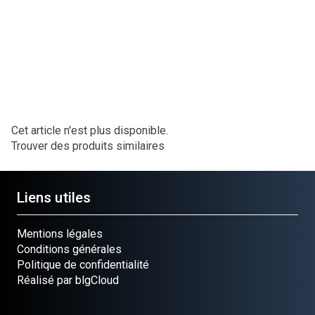
ite Cloué
Pièce
site Cloué
Ref.
BO
ccasion
occasion
418-3722
Ref
ièce
BOULON
Pièce
42
Ref.
OULON
413-1020
BOULON
MENEUR
Ref.
ef.
3160671R2
40-11016
Cet article n'est plus disponible.
Trouver des produits similaires
Liens utiles
Mentions légales
Conditions générales
Politique de confidentialité
Réalisé par blgCloud