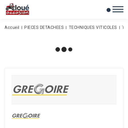
0
Mes favoris
Accueil
PIECES DETACHEES
TECHNIQUES VITICOLES
Te