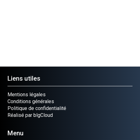
sion
Cloué occasion
Cloué occasion
Cloué occasion
Cloué
Pièce
Pièce
Pièce
Pièce
OUP.G
PIGNON
VIS INOX 6X15
RONDELLE
ELEM
Ref.
Ref.
LAITON
Ref.
070257
040400
Ref.
0702
070637
Liens utiles
Mentions légales
Conditions générales
Politique de confidentialité
Réalisé par blgCloud
Menu