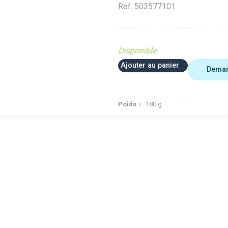
Ref.
503577101
Disponible
Ajouter au panier
Deman
Poids
180
g
 plus utiliser
Agriculture
VerifMar
erifMarge
VerifMarge
PIECE O
nomalie Marge
PIECE OBSOLETE
Diffusé s
IECE OBSOLETE
Diffusé sur le site (Ferme et
jardin)
ffusé sur le site (Ferme et
jardin)
Braderie 
rdin)
Diffusé site Cloué occasion
Diffusé 
aderie Agri
Pièce
Pièce
ffusé site Cloué occasion
ièce