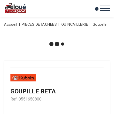
0
Mes favoris
Accueil
PIECES DETACHEES
QUINCAILLERIE
Goupille
G
GOUPILLE BETA
Ref.
0551650800