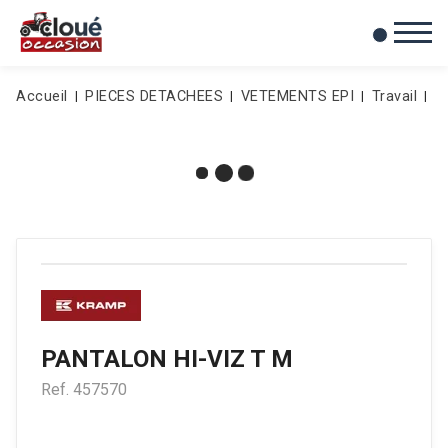
0
Mes favoris
Accueil
PIECES DETACHEES
VETEMENTS EPI
Travail
P
PANTALON HI-VIZ T M
Ref.
457570