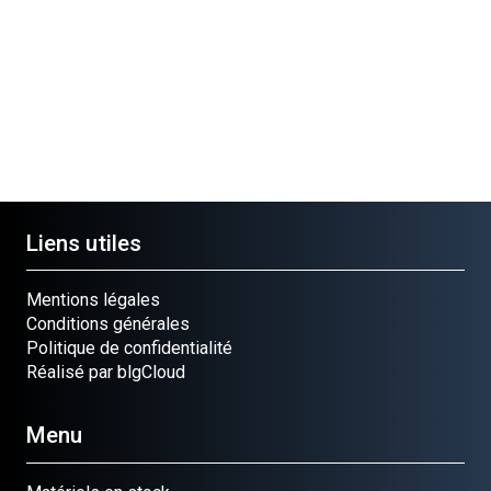
Pantalon anticoupures
T M
OR/VER
CLASSIC
VESTE
Ref.
Ref.
Ref.
STANDARD
1727120
0000-885-
52470024-56
VERT/
7060
Ref.
0000-883-
3560
Liens utiles
Mentions légales
Conditions générales
Politique de confidentialité
Réalisé par blgCloud
Menu