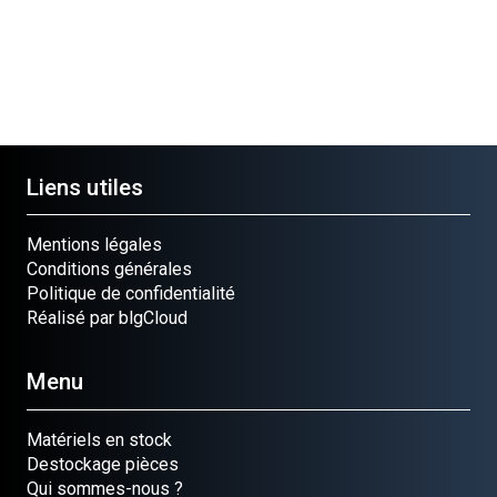
Ref.
Pièce
RESSORT
Pièce
Ref.
Ref.
5329
Ref.
27920123
2377
RESSORT
333096251
RESSORT
Ref.
Ref.
262760
260711
Liens utiles
Mentions légales
Conditions générales
Politique de confidentialité
Réalisé par blgCloud
Menu
Matériels en stock
Destockage pièces
Qui sommes-nous ?