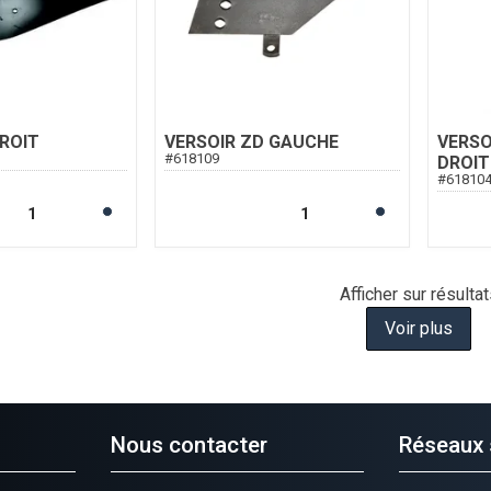
ROIT
VERSOIR ZD GAUCHE
VERSO
#
618109
DROIT
#
61810
Afficher
sur
résultat
Voir plus
Nous contacter
Réseaux 