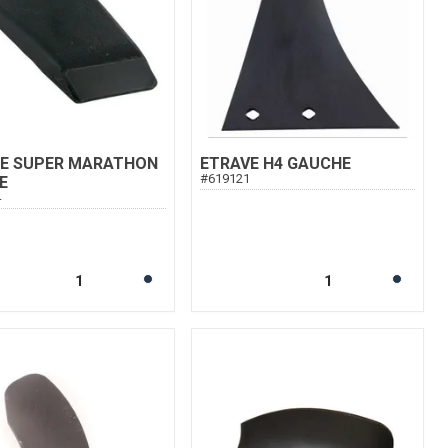
TE SUPER MARATHON
ETRAVE H4 GAUCHE
#
619121
E
4