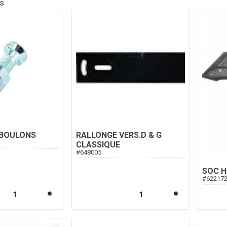
ts
 BOULONS
RALLONGE VERS.D & G
CLASSIQUE
#
648005
SOC H
#
62217