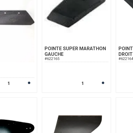
POINTE SUPER MARATHON
POIN
GAUCHE
DROIT
#
622165
#
62216