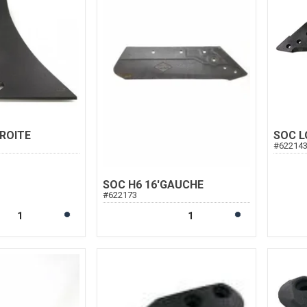
ROITE
SOC L
#
62214
SOC H6 16'GAUCHE
#
622173