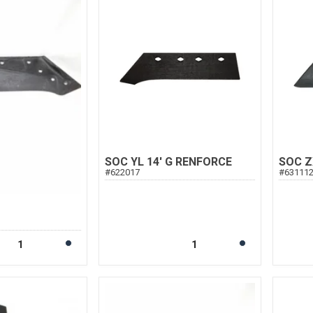
SOC YL 14' G RENFORCE
SOC Z
#
622017
#
63111