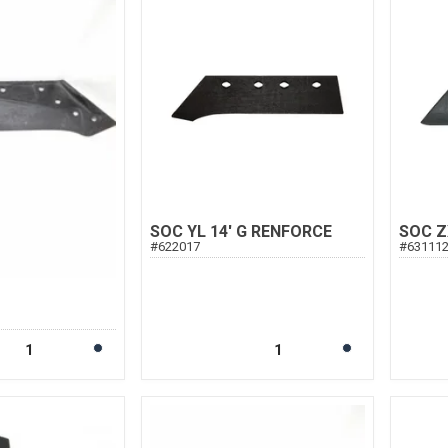
SOC YL 14' G RENFORCE
SOC Z
#
622017
#
63111