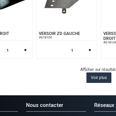
ROIT
VERSOIR ZD GAUCHE
VERSO
#
618109
DROIT
#
61810
Afficher
sur
résultat
Voir plus
Nous contacter
Réseaux 