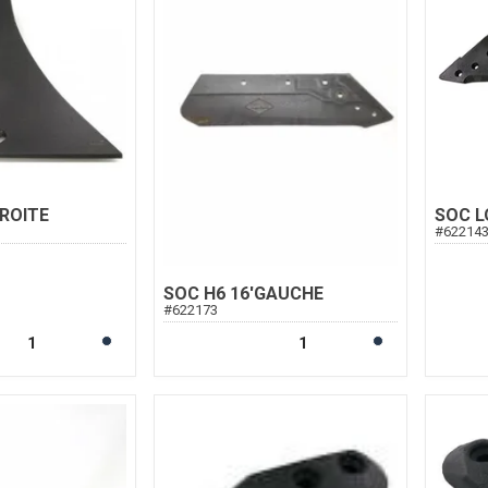
ROITE
SOC L
#
62214
SOC H6 16'GAUCHE
#
622173