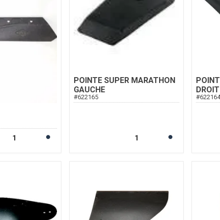
POINTE SUPER MARATHON
POIN
GAUCHE
DROIT
#
622165
#
62216