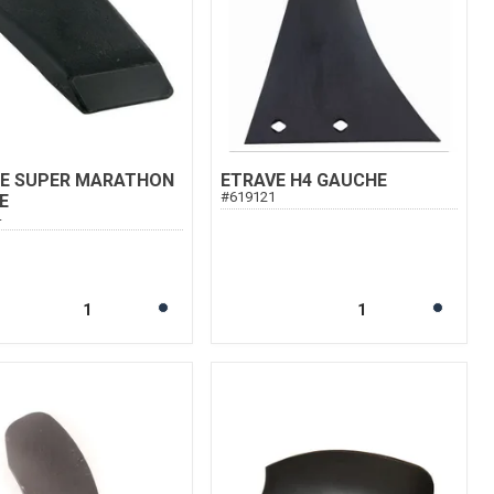
TE SUPER MARATHON
ETRAVE H4 GAUCHE
#
619121
E
4