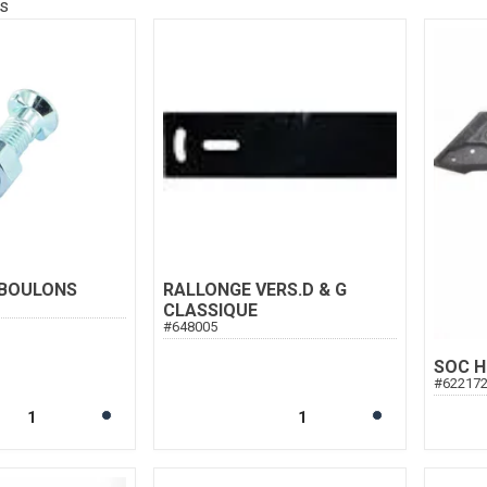
ts
 BOULONS
RALLONGE VERS.D & G
CLASSIQUE
#
648005
SOC H
#
62217