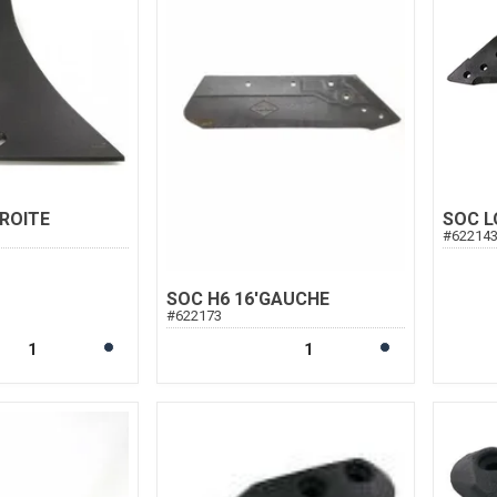
ROITE
SOC L
#
62214
SOC H6 16'GAUCHE
#
622173