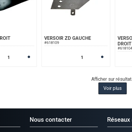
ROIT
VERSOIR ZD GAUCHE
VERSO
#
618109
DROIT
#
61810
Afficher
sur
résultat
Voir plus
Nous contacter
Réseaux 