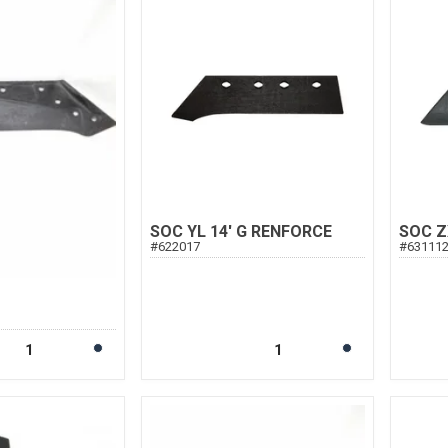
SOC YL 14' G RENFORCE
SOC Z
#
622017
#
63111