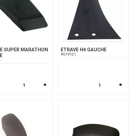
TE SUPER MARATHON
ETRAVE H4 GAUCHE
#
619121
E
4