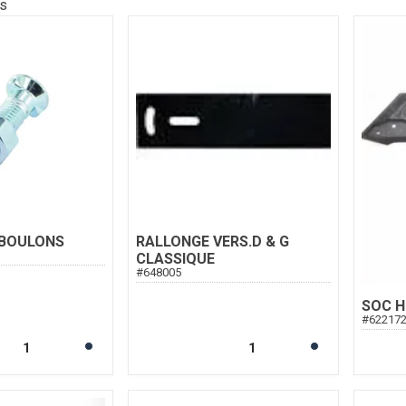
ts
 BOULONS
RALLONGE VERS.D & G
CLASSIQUE
#
648005
SOC H
#
62217