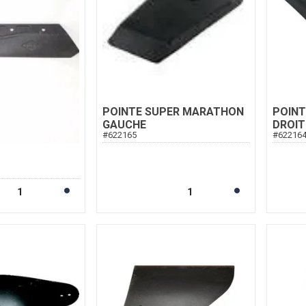
POINTE SUPER MARATHON
POIN
GAUCHE
DROIT
#
622165
#
62216