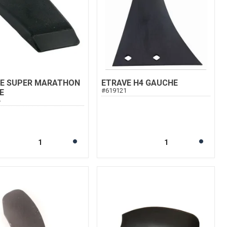
TE SUPER MARATHON
ETRAVE H4 GAUCHE
#
619121
E
4