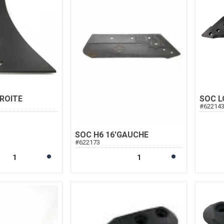
ROITE
SOC L
#
62214
SOC H6 16'GAUCHE
#
622173