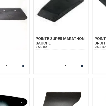
POINTE SUPER MARATHON
POIN
GAUCHE
DROIT
#
622165
#
62216