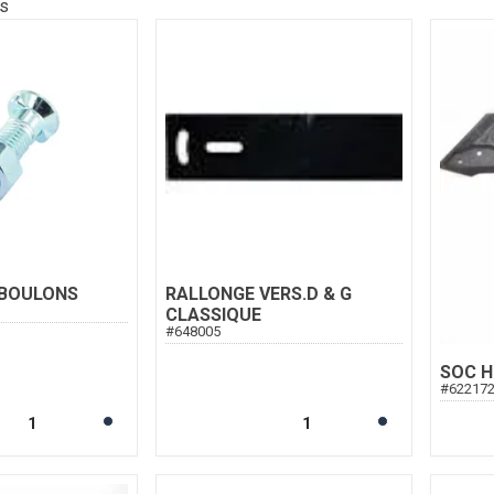
ts
 BOULONS
RALLONGE VERS.D & G
CLASSIQUE
#
648005
SOC H
#
62217