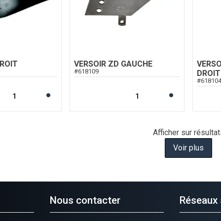
ROIT
VERSOIR ZD GAUCHE
VERSO
#
618109
DROIT
#
61810
Afficher
sur
résultat
Voir plus
Nous contacter
Réseaux 