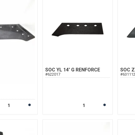
SOC YL 14' G RENFORCE
SOC Z
#
622017
#
63111