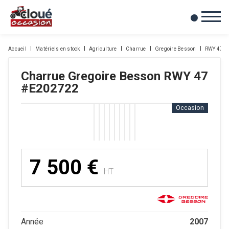
0
Mes favoris
Accueil
Matériels en stock
Agriculture
Charrue
Gregoire Besson
RWY 47
Charrue
Gregoire Besson
RWY 47
#E202722
Occasion
7 500
€
HT
2007
Année