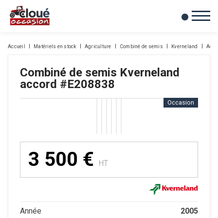
0
Mes favoris
Accueil
Matériels en stock
Agriculture
Combiné de semis
Kverneland
Acco
Combiné de semis
Kverneland
accord
#E208838
Occasion
3 500
€
HT
2005
Année