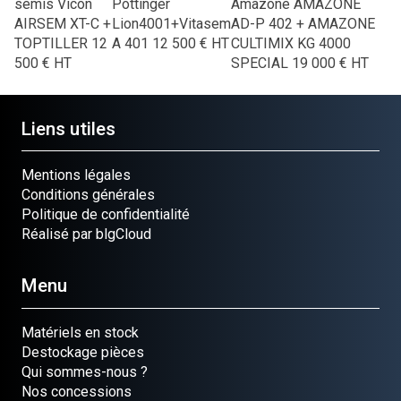
semis
Vicon
Pöttinger
Amazone
AMAZONE
AIRSEM XT-C +
Lion4001+Vitasem
AD-P 402 + AMAZONE
TOPTILLER
12
A 401
12 500
€
HT
CULTIMIX KG 4000
500
€
HT
SPECIAL
19 000
€
HT
Liens utiles
Mentions légales
Conditions générales
Politique de confidentialité
Réalisé par blgCloud
Menu
Matériels en stock
Destockage pièces
Qui sommes-nous ?
Nos concessions