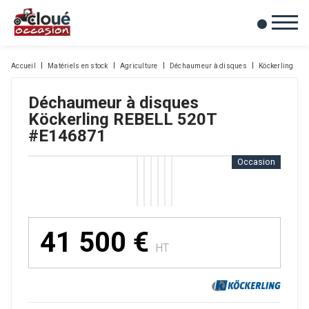
0
Mes favoris
Accueil
Matériels en stock
Agriculture
Déchaumeur à disques
Köckerling
Déchaumeur à disques
Köckerling
REBELL 520T
#E146871
Occasion
41 500
€
HT