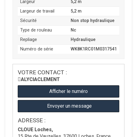
Largeur
5,2 m
Largeur de travail
5,2 m
Sécurité
Non stop hydraulique
Type de rouleau
Nc
Repliage
Hydraulique
Numéro de série
WK8K1RC01M0317541
VOTRE CONTACT :
ALYCIA
CLEMENT
Afficher le numéro
Envoyer un message
ADRESSE :
CLOUE Loches,
15 Rte de Vauzelles, 37600 Loches, France