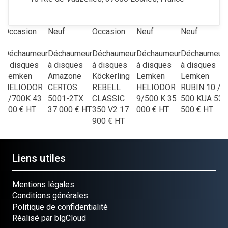
Occasion
Neuf
Occasion
Neuf
Neuf
r
Déchaumeur
Déchaumeur
Déchaumeur
Déchaumeur
Déchaumeur
à disques
à disques
à disques
à disques
à disques
Lemken
Amazone
Köckerling
Lemken
Lemken
HELIODOR
CERTOS
REBELL
HELIODOR
RUBIN 10 /
9/700K
43
5001-2TX
CLASSIC
9/500 K
35
500 KUA
53
0
000
€
HT
37 000
€
HT
350 V2
17
000
€
HT
500
€
HT
900
€
HT
Liens utiles
Mentions légales
Conditions générales
Politique de confidentialité
Réalisé par blgCloud