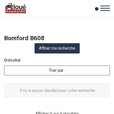
0
Mes favoris
Bomford B608
Affiner ma recherche
0
résultat
Trier par :
Il n'y a aucun résultat pour votre recherche
Afficher
0
sur 0 résultats