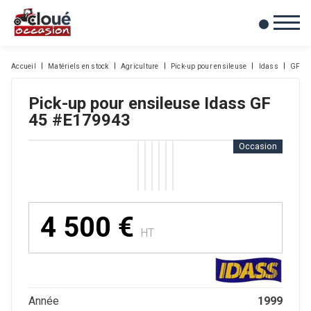
0
Mes favoris
Accueil
Matériels en stock
Agriculture
Pick-up pour ensileuse
Idass
GF 45
Pick-up pour ensileuse
Idass
GF
45
#E179943
Occasion
4 500
€
HT
1999
Année