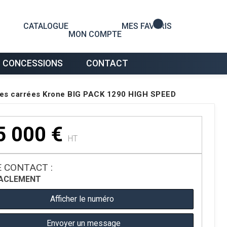
0
CATALOGUE
MES FAVORIS
MON COMPTE
 CONCESSIONS
CONTACT
lles carrées Krone BIG PACK 1290 HIGH SPEED
5 000
€
HT
 CONTACT :
A
CLEMENT
Afficher le numéro
Envoyer un message