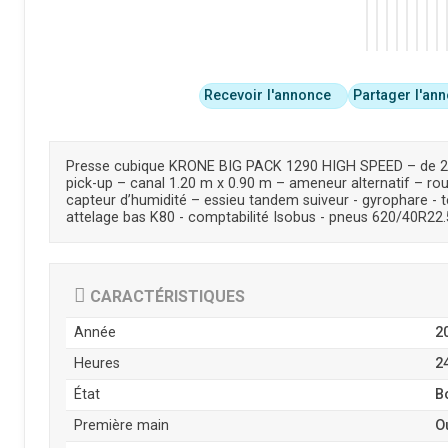
Recevoir l'annonce
Partager l'an
Presse cubique KRONE BIG PACK 1290 HIGH SPEED – de 202
pick-up – canal 1.20 m x 0.90 m – ameneur alternatif – rou
capteur d’humidité – essieu tandem suiveur - gyrophare - 
attelage bas K80 - comptabilité Isobus - pneus 620/40R22.5
CARACTÉRISTIQUES
Année
2
Heures
2
État
B
Première main
O