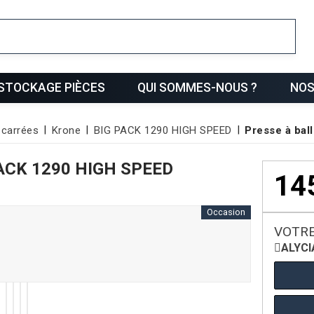
ris
STOCKAGE PIÈCES
QUI SOMMES-NOUS ?
NOS
 carrées
Krone
BIG PACK 1290 HIGH SPEED
Presse à ba
ACK 1290 HIGH SPEED
14
Occasion
VOTRE
ALYCI