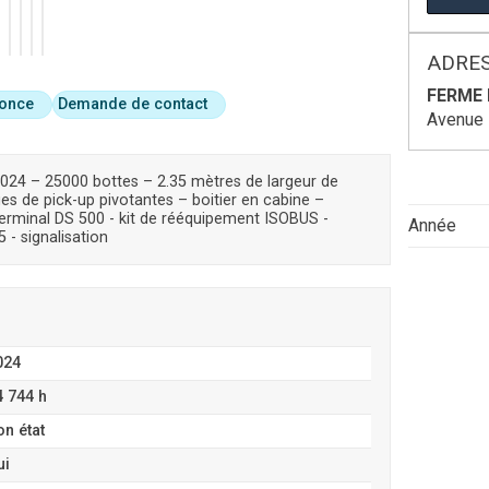
ADRES
FERME 
nonce
Demande de contact
Avenue 
4 – 25000 bottes – 2.35 mètres de largeur de
es de pick-up pivotantes – boitier en cabine –
terminal DS 500 - kit de rééquipement ISOBUS -
Année
 - signalisation
024
4 744 h
on état
ui