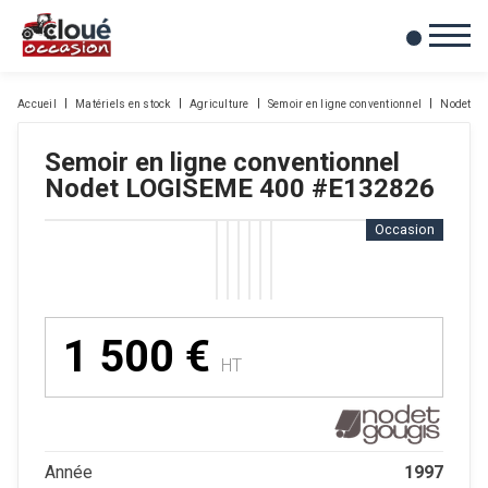
0
Mes favoris
Accueil
Matériels en stock
Agriculture
Semoir en ligne conventionnel
Nodet
Semoir en ligne conventionnel
Nodet
LOGISEME 400
#E132826
Occasion
1 500
€
HT
1997
Année