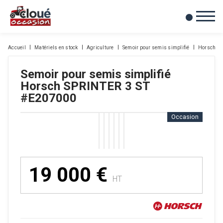
0
Mes favoris
Accueil
Matériels en stock
Agriculture
Semoir pour semis simplifié
Horsch
Semoir pour semis simplifié
Horsch
SPRINTER 3 ST
#E207000
Occasion
19 000
€
HT