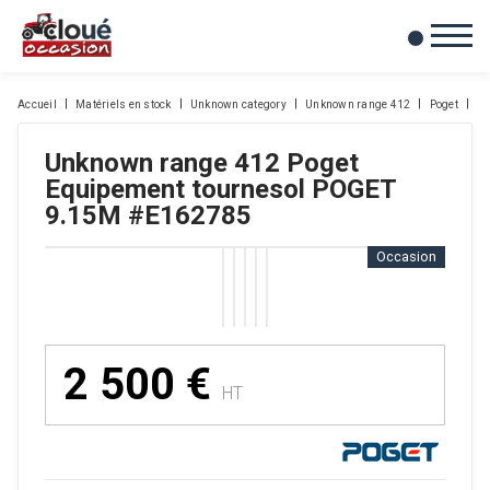
0
Mes favoris
Accueil
Matériels en stock
Unknown category
Unknown range 412
Poget
Eq
Unknown range 412
Poget
Equipement tournesol POGET
9.15M
#E162785
Occasion
2 500
€
HT