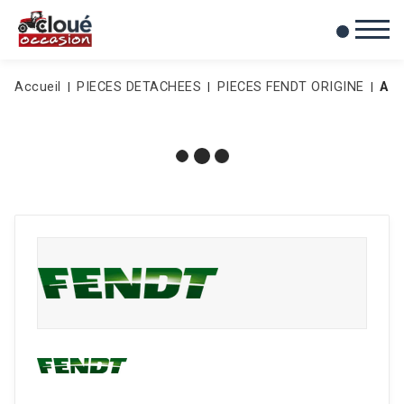
0
Mes favoris
Accueil
PIECES DETACHEES
PIECES FENDT ORIGINE
AL