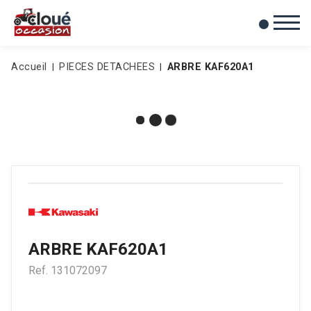
0
Mes favoris
Accueil
PIECES DETACHEES
ARBRE KAF620A1
ARBRE KAF620A1
Ref.
131072097