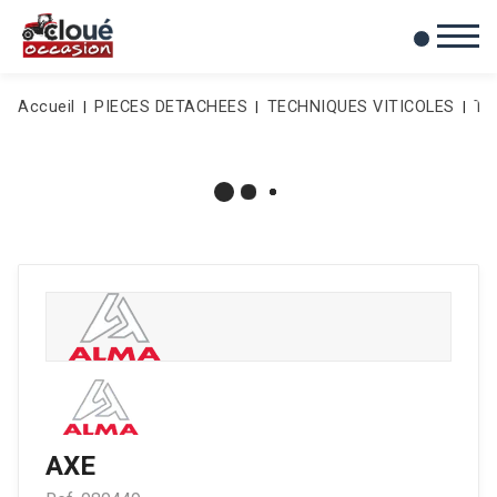
0
Mes favoris
Accueil
PIECES DETACHEES
TECHNIQUES VITICOLES
Te
AXE