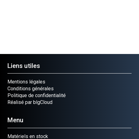
OUP.G
PIGNON
VIS INOX 6X15
RONDELLE
ELEM
Ref.
Ref.
LAITON
Ref.
070257
040400
Ref.
0702
070637
Liens utiles
Mentions légales
Conditions générales
Politique de confidentialité
Réalisé par blgCloud
Menu
Matériels en stock