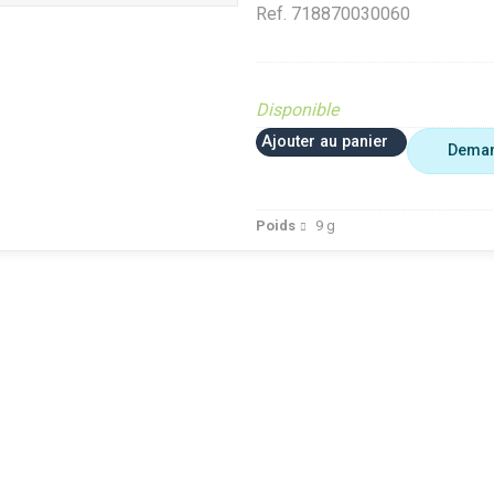
Ref.
718870030060
Disponible
Ajouter au panier
Deman
Poids
9
g
FRED
VerifMarge
Analyse Top Pièces
FRED
te (Ferme et
Diffusé sur le site (Ferme et
Diffusé sur le site (Fer
jardin)
jardin)
ué occasion
Diffusé site Cloué occasion
Diffusé site Cloué occ
Pièce
Pièce
dt 30%
Déstockage Fendt 30%