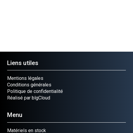
OUP.G
PIGNON
VIS INOX 6X15
RONDELLE
ELEM
Ref.
Ref.
LAITON
Ref.
070257
040400
Ref.
0702
070637
Liens utiles
Mentions légales
Conditions générales
Politique de confidentialité
Réalisé par blgCloud
Menu
Matériels en stock