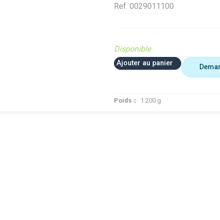
Ref.
0029011100
Disponible
Ajouter au panier
Deman
Poids
1 200
g
 plus utiliser
Agriculture
VerifMar
erifMarge
VerifMarge
PIECE O
nomalie Marge
PIECE OBSOLETE
Diffusé s
IECE OBSOLETE
Diffusé sur le site (Ferme et
jardin)
ffusé sur le site (Ferme et
jardin)
Braderie 
rdin)
Diffusé site Cloué occasion
Diffusé 
aderie Agri
Pièce
Pièce
ffusé site Cloué occasion
ièce