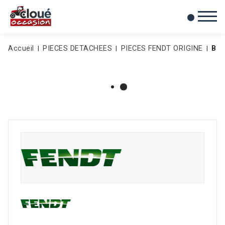
0
Mes favoris
Accueil
PIECES DETACHEES
PIECES FENDT ORIGINE
BR