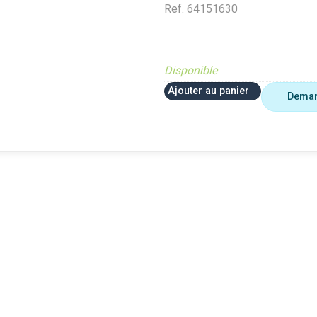
Ref.
64151630
Disponible
Ajouter au panier
Deman
ETE
PIECE OBSOLETE
PIECE OBSOLETE
site (Ferme et
Diffusé sur le site (Ferme et
Diffusé sur le site (F
jardin)
jardin)
loué occasion
Diffusé site Cloué occasion
Diffusé site Cloué oc
Pièce
Pièce