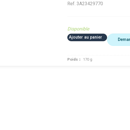
Ref.
3A23429770
Disponible
Ajouter au panier
Deman
Poids
170
g
BSOLETE
PIECE OBSOLETE
PIECE
Motocu
ur le site
Diffusé sur le site (Ferme et
OBSOLETE
PIECE
 jardin)
jardin)
Diffusé sur le
OBSO
site Cloué
Diffusé site Cloué occasion
site (Ferme et
Diffus
Pièce
jardin)
site (
Diffusé site
jardin)
Cloué
Diffus
occasion
Cloué
Pièce
occas