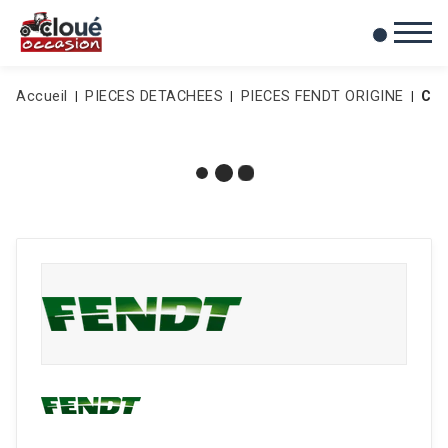
0
Mes favoris
Accueil
PIECES DETACHEES
PIECES FENDT ORIGINE
CA