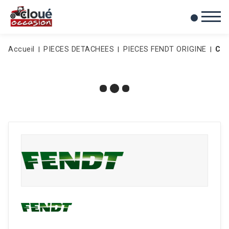
0
Mes favoris
Accueil
PIECES DETACHEES
PIECES FENDT ORIGINE
CIR