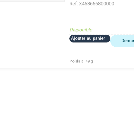
Ref.
X458656800000
Disponible
Ajouter au panier
Deman
Poids
49
g
FRED
VerifMarge
Analyse Top Pièces
FRED
te (Ferme et
Diffusé sur le site (Ferme et
Diffusé sur le site (Fer
jardin)
jardin)
ué occasion
Diffusé site Cloué occasion
Diffusé site Cloué occ
Pièce
Pièce
dt 30%
Déstockage Fendt 30%