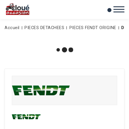
0
Mes favoris
Accueil
PIECES DETACHEES
PIECES FENDT ORIGINE
DO