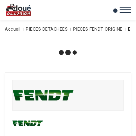
0
Mes favoris
Accueil
PIECES DETACHEES
PIECES FENDT ORIGINE
EC