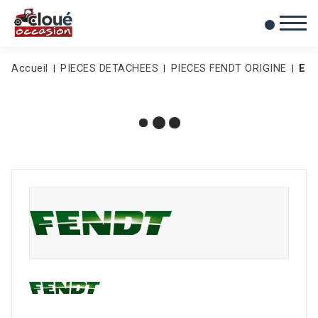
0
Mes favoris
Accueil
PIECES DETACHEES
PIECES FENDT ORIGINE
EL