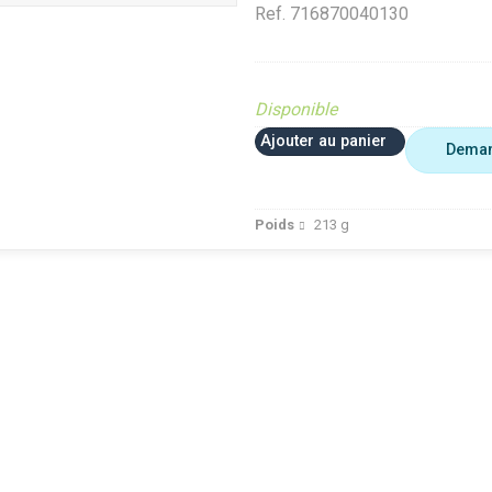
Ref.
716870040130
Disponible
Ajouter au panier
Deman
Poids
213
g
Analyse Top Pièces
VerifMarge
te (Ferme et
Diffusé sur le site (Ferme et
Diffusé sur le site (Fer
jardin)
jardin)
ué occasion
Diffusé site Cloué occasion
Diffusé site Cloué occ
Pièce
Pièce
dt 30%
Déstockage Fendt 30%