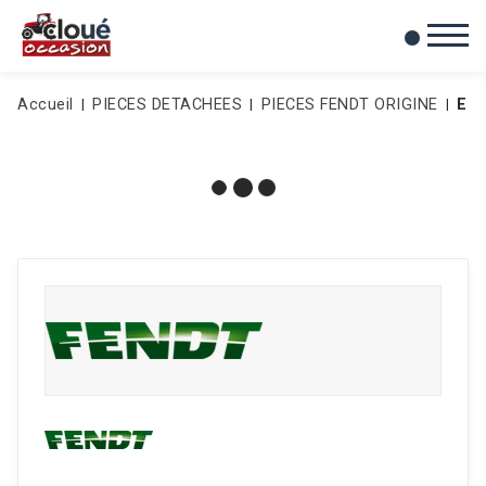
0
Mes favoris
Accueil
PIECES DETACHEES
PIECES FENDT ORIGINE
EN