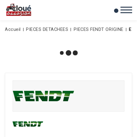
0
Mes favoris
Accueil
PIECES DETACHEES
PIECES FENDT ORIGINE
EN