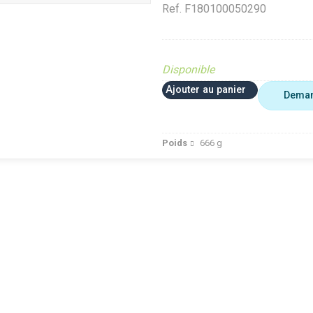
Ref.
F180100050290
Disponible
Ajouter au panier
Deman
Poids
666
g
FRED
VerifMarge
Analyse Top Pièces
FRED
te (Ferme et
Diffusé sur le site (Ferme et
Diffusé sur le site (Fer
jardin)
jardin)
ué occasion
Diffusé site Cloué occasion
Diffusé site Cloué occ
Pièce
Pièce
dt 30%
Déstockage Fendt 30%