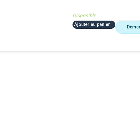
Disponible
Ajouter au panier
Deman
e
VerifMarge
VerifMarge
SOLETE
PIECE OBSOLETE
PIECE OBSOLET
r le site (Ferme et
Diffusé sur le site (Ferme et
Diffusé sur le sit
jardin)
jardin)
Braderie
Braderie
te Cloué occasion
Diffusé site Cloué occasion
Diffusé site Clou
Pièce
Pièce