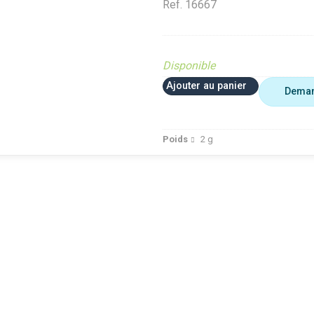
Ref.
16667
Disponible
Ajouter au panier
Deman
Poids
2
g
PIECE OBSOLETE
Motoculture
PIECE OBS
LETE
Diffusé sur le site
PIECE OBSOLETE
Diffusé sur l
 site
(Ferme et jardin)
Diffusé sur le site (Ferme et
(Ferme et jar
in)
Diffusé site Cloué
jardin)
Diffusé site
Cloué
occasion
Diffusé site Cloué occasion
occasion
Pièce
Pièce
Pièce
GOUPILLE
GOUPILLE 
Ref.
Ref.