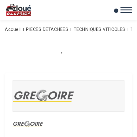
0
Mes favoris
Accueil
PIECES DETACHEES
TECHNIQUES VITICOLES
Te