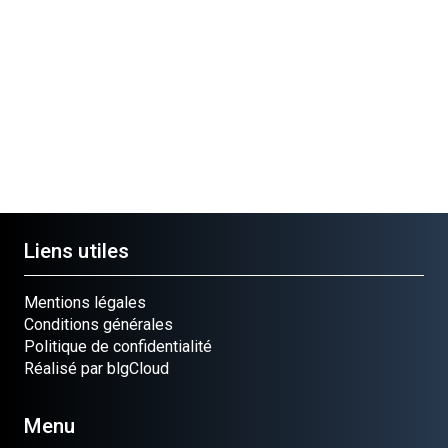
sion
Cloué occasion
Cloué occasion
Cloué occasion
Cloué
Pièce
Pièce
Pièce
Pièce
OUP.G
PIGNON
VIS INOX 6X15
RONDELLE
ELEM
Ref.
Ref.
LAITON
Ref.
070257
040400
Ref.
0702
070637
Liens utiles
Mentions légales
Conditions générales
Politique de confidentialité
Réalisé par blgCloud
Menu