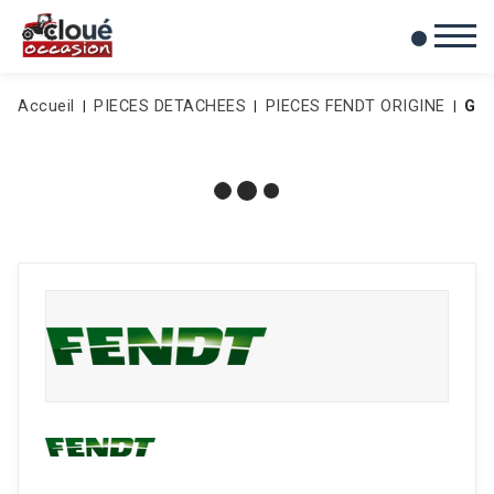
0
Mes favoris
Accueil
PIECES DETACHEES
PIECES FENDT ORIGINE
GO