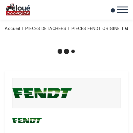
0
Mes favoris
Accueil
PIECES DETACHEES
PIECES FENDT ORIGINE
GOU