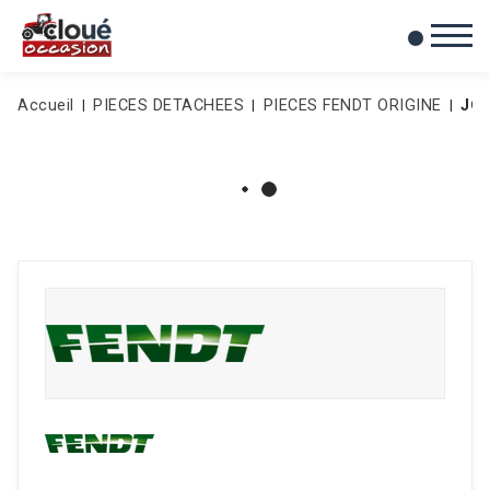
0
Mes favoris
Accueil
PIECES DETACHEES
PIECES FENDT ORIGINE
JOI