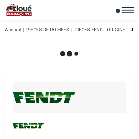
0
Mes favoris
Accueil
PIECES DETACHEES
PIECES FENDT ORIGINE
JO