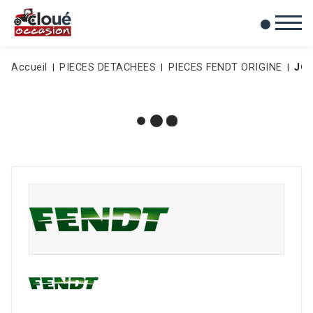
0
Mes favoris
Accueil
PIECES DETACHEES
PIECES FENDT ORIGINE
JO