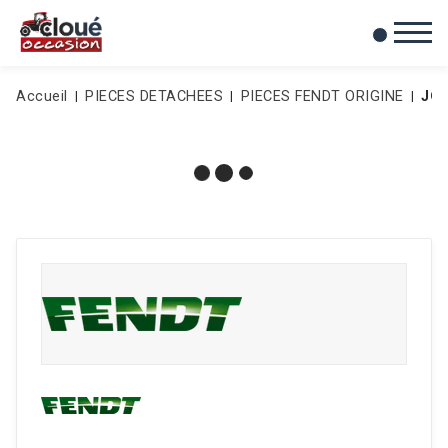
0
Mes favoris
Accueil
PIECES DETACHEES
PIECES FENDT ORIGINE
JO