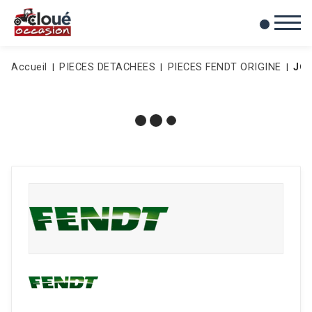
0
Mes favoris
Accueil
PIECES DETACHEES
PIECES FENDT ORIGINE
JO