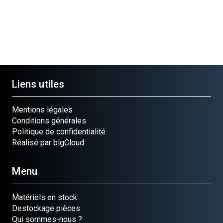
JOINT
Ref.
JOINT SPI
JOINT
JOINT
Ref.
81-0780
Ref.
Ref.
Ref.
11009-
81-0740
11009-
11009-
2773
2449
2374
Liens utiles
Mentions légales
Conditions générales
Politique de confidentialité
Réalisé par blgCloud
Menu
Matériels en stock
Destockage pièces
Qui sommes-nous ?