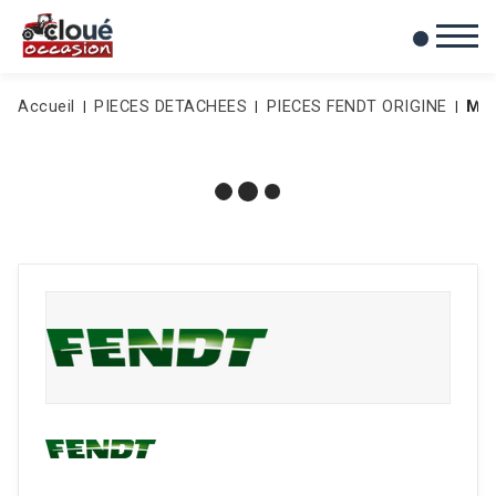
0
Mes favoris
Accueil
PIECES DETACHEES
PIECES FENDT ORIGINE
MA